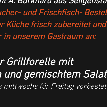
ht A. Burkhard aus Seligensta
her- und Frischfisch- Bestell
er Küche frisch zubereitet un
 in unserem Gastraum an:
 Grillforelle mit
ln und gemischtem Sa
is mittwochs für Freitag vorbestel