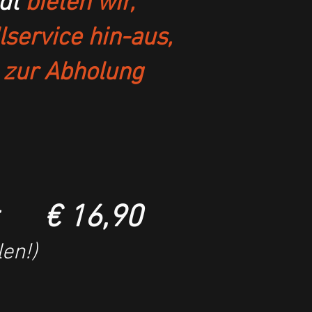
dt
bieten wir,
service hin-aus,
d zur Abholung
lat
€ 16,90
len!)