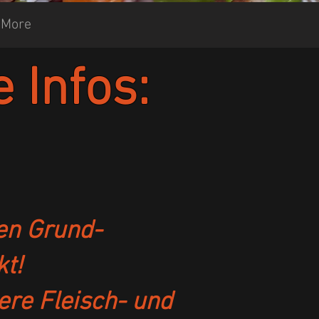
More
e Infos:
nen Grund-
t!
ere Fleisch- und