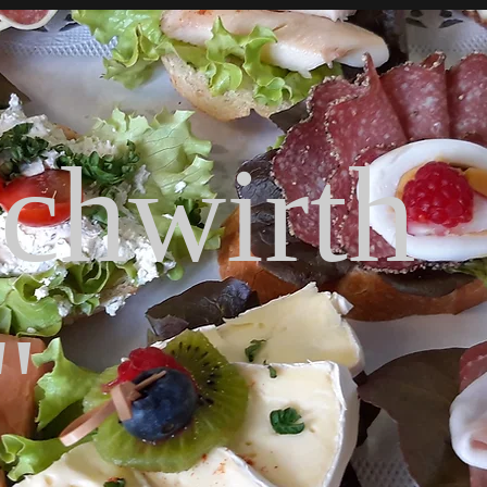
schwirth
"