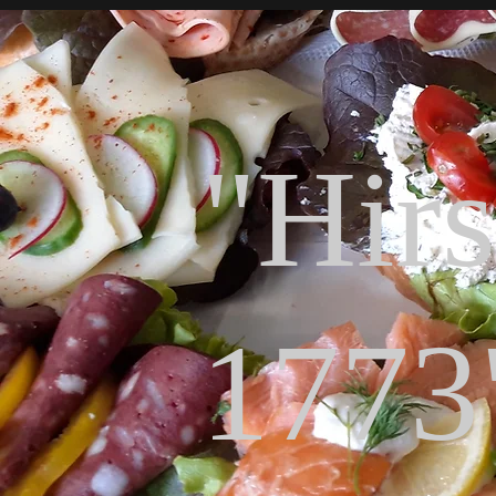
"Hir
1773