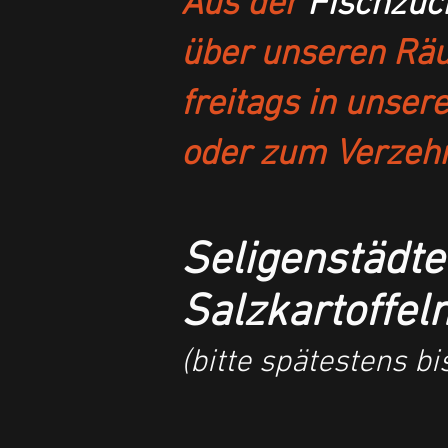
Aus der
Fischzuc
über unseren Räuc
freitags in unser
oder zum Verzehr
Seligenstädter
Salzkartoffe
(bitte spätestens b